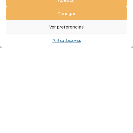
Aceptar
Empresa
info@foronacionaldelacultura.com
Denegar
Ver preferencias
Cargo
Política de cookies
Responsable: Fundación Cultus
Creativa – Finalidad: Gestionar el
envío de información y
prospección comercial –
Legitimación: Consentimiento del
interesado. – Destinatarios: No se
cederán datos salvo disposición
legal. – Derechos: Acceder,
rectificar y suprimir los datos, así
como otros derechos, como se
explica en la información
adicional.
He leido y
Política de
acepto la
privacidad
Deseo recibir