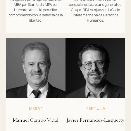
MBA por Stanford y MPA por
venezolano, secretario general del
Harvard. Analista y escritor
Grupo IDEA y exjuez de la Corte
comprometido con la defensa de la
Interamericana de Derechos
libertad.
Humanos.
MESA 1
TERTULIA
Manuel
Campo Vidal
Javier
Fernández-Lasquetty