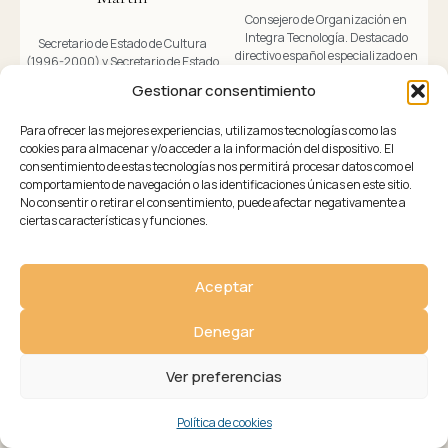
Consejero de Organización en
Integra Tecnología. Destacado
Secretario de Estado de Cultura
directivo español especializado en
(1996-2000) y Secretario de Estado
gestión empresarial, innovación y
para la Cooperación Internacional y
Gestionar consentimiento
transformación digital.
para Iberoamérica (2000-2004).
Para ofrecer las mejores experiencias, utilizamos tecnologías como las
cookies para almacenar y/o acceder a la información del dispositivo. El
consentimiento de estas tecnologías nos permitirá procesar datos como el
comportamiento de navegación o las identificaciones únicas en este sitio.
No consentir o retirar el consentimiento, puede afectar negativamente a
ciertas características y funciones.
Aceptar
Denegar
Ver preferencias
MESA 2
MESA 2
Política de cookies
Javier
Cremades​
Eduardo
Sánchez Pérez​