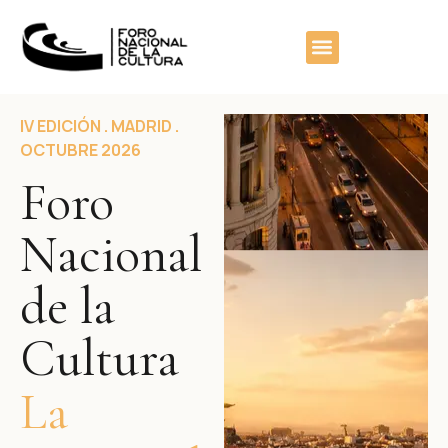
contenido
IV EDICIÓN . MADRID .
OCTUBRE 2026
Foro
Nacional
de la
Cultura
La