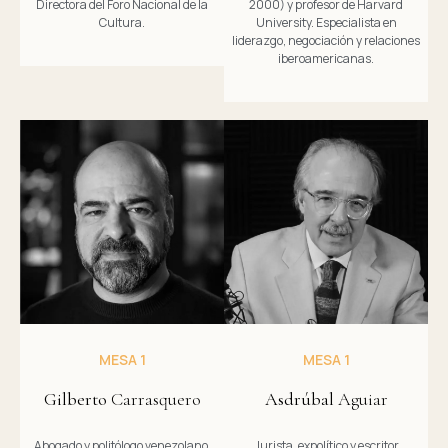
Directora del Foro Nacional de la
2000) y profesor de Harvard
Cultura.
University. Especialista en
liderazgo, negociación y relaciones
iberoamericanas.
MESA 1
MESA 1
Gilberto
Carrasquero
Asdrúbal
Aguiar
Abogado y politólogo venezolano.
Jurista, expolítico y escritor