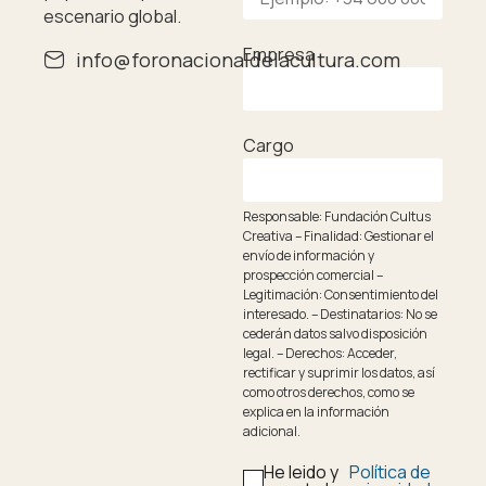
escenario global.
Empresa
info@foronacionaldelacultura.com
Cargo
Responsable: Fundación Cultus
Creativa – Finalidad: Gestionar el
envío de información y
prospección comercial –
Legitimación: Consentimiento del
interesado. – Destinatarios: No se
cederán datos salvo disposición
legal. – Derechos: Acceder,
rectificar y suprimir los datos, así
como otros derechos, como se
explica en la información
adicional.
He leido y
Política de