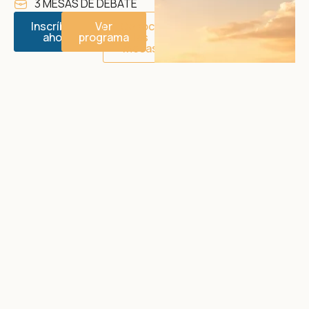
3 MESAS DE DEBATE
Inscríbete
Ver
Conoce
ahora
programa
las
mesas