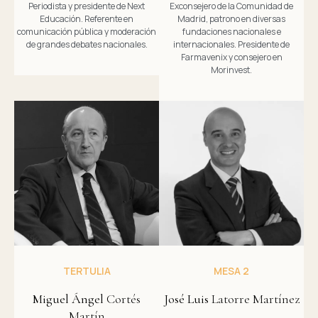
Periodista y presidente de Next
Exconsejero de la Comunidad de
Educación. Referente en
Madrid, patrono en diversas
comunicación pública y moderación
fundaciones nacionales e
de grandes debates nacionales.
internacionales. Presidente de
Farmavenix y consejero en
Morinvest.
TERTULIA
MESA 2
Miguel​ Ángel
Cortés
José Luis
Latorre Martínez​
Martín