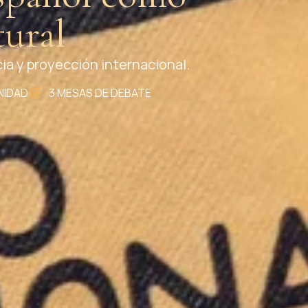
tural
nidad en el escenario global del siglo XXI.
NIDAD
3 MESAS DE DEBATE