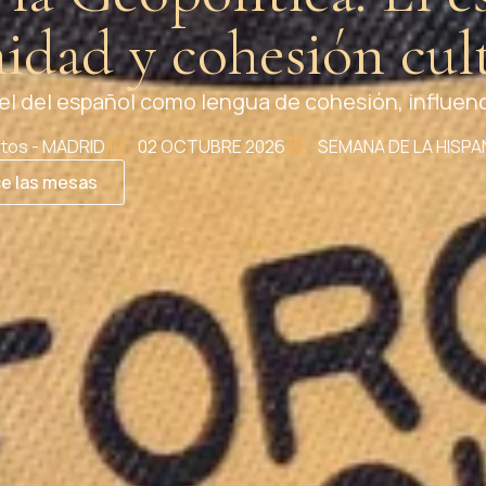
idad y cohesión cul
alidad para reflexionar sobre el papel de la Hispa
rtos - MADRID
02 OCTUBRE 2026
SEMANA DE LA HISPA
e las mesas