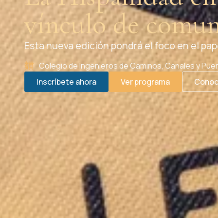
vínculo de comun
Un encuentro de pensamiento, cultura y actu
Colegio de Ingenieros de Caminos, Canales y Pue
Inscríbete ahora
Ver programa
Conoc