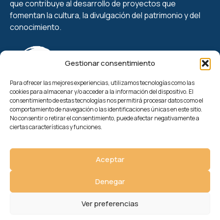
que contribuye al desarrollo de proyectos que
fomentan la cultura, la divulgación del patrimonio y del
conocimiento.
Gestionar consentimiento
Para ofrecer las mejores experiencias, utilizamos tecnologías como las
cookies para almacenar y/o acceder a la información del dispositivo. El
Enlaces de interés
consentimiento de estas tecnologías nos permitirá procesar datos como el
comportamiento de navegación o las identificaciones únicas en este sitio.
Edición IV
No consentir o retirar el consentimiento, puede afectar negativamente a
Actualidad
ciertas características y funciones.
Quiénes somos
Contacto
Aceptar
Inscríbete
Recibe novedades
Denegar
Ver preferencias
Aviso legal
–
Política de privacidad
–
Política de cookies